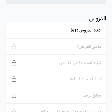
الدروس
عدد الدروس : (6)
ما هي العرائض؟
كيفية الاستفادة من العرائض
كتابة العريضة المثالية
موقع عريضة
كيفية استخدام موقع عريضة لنشر العرائض